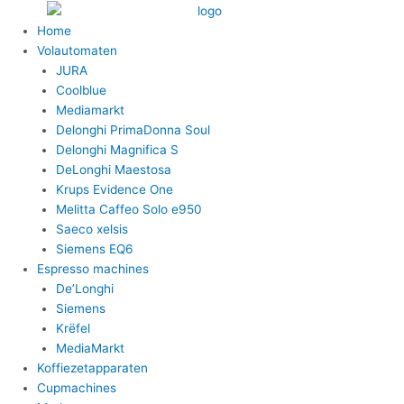
Ga
naar
Home
de
Volautomaten
inhoud
JURA
Coolblue
Mediamarkt
Delonghi PrimaDonna Soul
Delonghi Magnifica S
DeLonghi Maestosa
Krups Evidence One
Melitta Caffeo Solo e950
Saeco xelsis
Siemens EQ6
Espresso machines
De’Longhi
Siemens
Krëfel
MediaMarkt
Koffiezetapparaten
Cupmachines