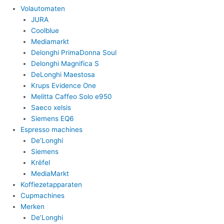
Volautomaten
JURA
Coolblue
Mediamarkt
Delonghi PrimaDonna Soul
Delonghi Magnifica S
DeLonghi Maestosa
Krups Evidence One
Melitta Caffeo Solo e950
Saeco xelsis
Siemens EQ6
Espresso machines
De’Longhi
Siemens
Krëfel
MediaMarkt
Koffiezetapparaten
Cupmachines
Merken
De’Longhi