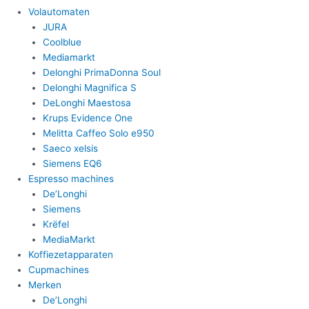
Volautomaten
JURA
Coolblue
Mediamarkt
Delonghi PrimaDonna Soul
Delonghi Magnifica S
DeLonghi Maestosa
Krups Evidence One
Melitta Caffeo Solo e950
Saeco xelsis
Siemens EQ6
Espresso machines
De’Longhi
Siemens
Krëfel
MediaMarkt
Koffiezetapparaten
Cupmachines
Merken
De’Longhi