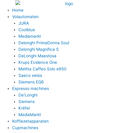
Ga
naar
Home
de
Volautomaten
inhoud
JURA
Coolblue
Mediamarkt
Delonghi PrimaDonna Soul
Delonghi Magnifica S
DeLonghi Maestosa
Krups Evidence One
Melitta Caffeo Solo e950
Saeco xelsis
Siemens EQ6
Espresso machines
De’Longhi
Siemens
Krëfel
MediaMarkt
Koffiezetapparaten
Cupmachines