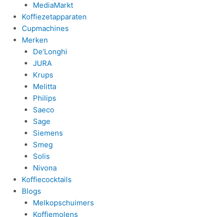
MediaMarkt
Koffiezetapparaten
Cupmachines
Merken
De’Longhi
JURA
Krups
Melitta
Philips
Saeco
Sage
Siemens
Smeg
Solis
Nivona
Koffiecocktails
Blogs
Melkopschuimers
Koffiemolens