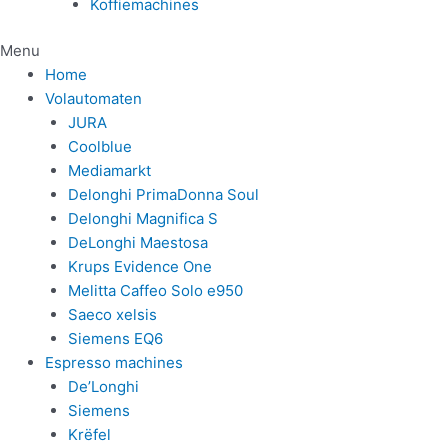
Koffiemachines
Menu
Home
Volautomaten
JURA
Coolblue
Mediamarkt
Delonghi PrimaDonna Soul
Delonghi Magnifica S
DeLonghi Maestosa
Krups Evidence One
Melitta Caffeo Solo e950
Saeco xelsis
Siemens EQ6
Espresso machines
De’Longhi
Siemens
Krëfel