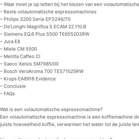
– Waar moet je op letten bij het kiezen van een volautomatis
– Beste volautomatische espressomachines
– Philips 3200 Serie EP3246/70
– De’Longhi Magnifica S ECAM 22.110.B
– Siemens EQ.6 Plus S500 TE655203RW
– Jura E8
– Miele CM 5500
– Melitta Caffeo CI
– Saeco Xelsis SM7685/00
– Bosch VeroAroma 700 TES71525RW
– Krups EA8918 Evidence
– Conclusie
– FAQs
Wat is een volautomatische espressomachine?
Een volautomatische espressomachine is een koffiemachine die 
juiste hoeveelheid koffie, verwarmen het water tot de juiste te