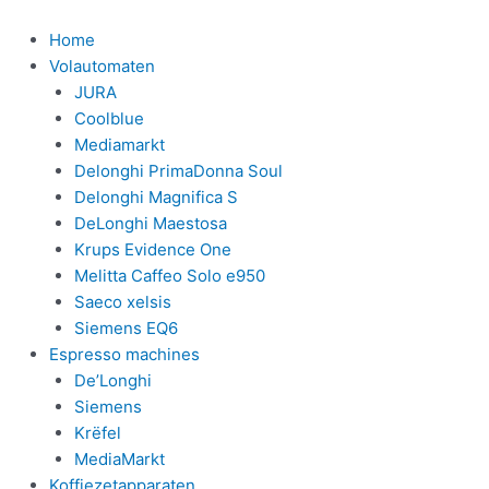
Ga
naar
Home
de
Volautomaten
inhoud
JURA
Coolblue
Mediamarkt
Delonghi PrimaDonna Soul
Delonghi Magnifica S
DeLonghi Maestosa
Krups Evidence One
Melitta Caffeo Solo e950
Saeco xelsis
Siemens EQ6
Espresso machines
De’Longhi
Siemens
Krëfel
MediaMarkt
Koffiezetapparaten