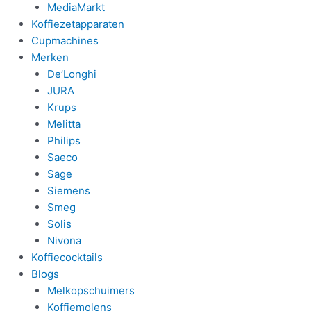
MediaMarkt
Koffiezetapparaten
Cupmachines
Merken
De’Longhi
JURA
Krups
Melitta
Philips
Saeco
Sage
Siemens
Smeg
Solis
Nivona
Koffiecocktails
Blogs
Melkopschuimers
Koffiemolens