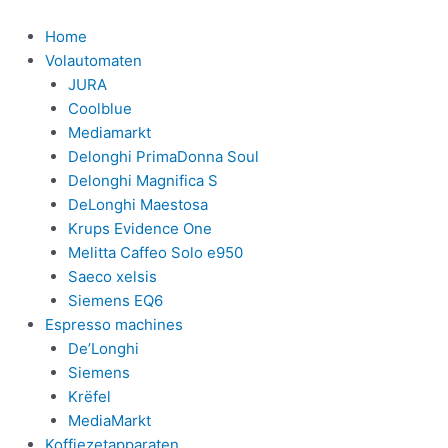
Ga
naar
Home
de
Volautomaten
inhoud
JURA
Coolblue
Mediamarkt
Delonghi PrimaDonna Soul
Delonghi Magnifica S
DeLonghi Maestosa
Krups Evidence One
Melitta Caffeo Solo e950
Saeco xelsis
Siemens EQ6
Espresso machines
De’Longhi
Siemens
Krëfel
MediaMarkt
Koffiezetapparaten