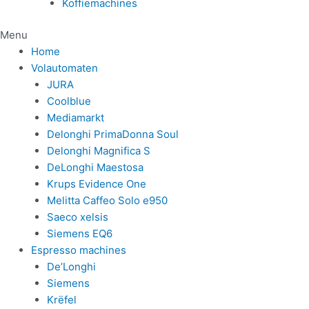
Koffiemachines
Menu
Home
Volautomaten
JURA
Coolblue
Mediamarkt
Delonghi PrimaDonna Soul
Delonghi Magnifica S
DeLonghi Maestosa
Krups Evidence One
Melitta Caffeo Solo e950
Saeco xelsis
Siemens EQ6
Espresso machines
De’Longhi
Siemens
Krëfel