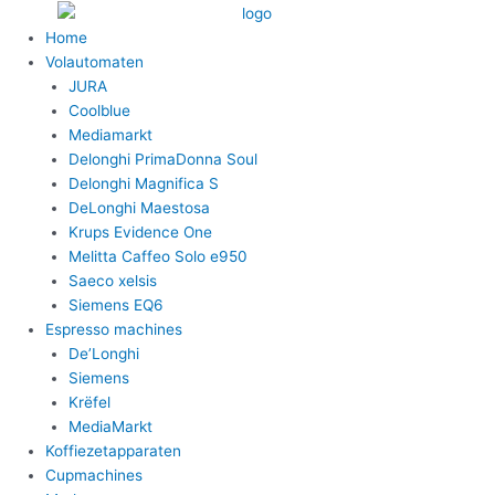
Ga
naar
Home
de
Volautomaten
inhoud
JURA
Coolblue
Mediamarkt
Delonghi PrimaDonna Soul
Delonghi Magnifica S
DeLonghi Maestosa
Krups Evidence One
Melitta Caffeo Solo e950
Saeco xelsis
Siemens EQ6
Espresso machines
De’Longhi
Siemens
Krëfel
MediaMarkt
Koffiezetapparaten
Cupmachines