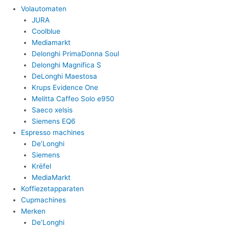
Volautomaten
JURA
Coolblue
Mediamarkt
Delonghi PrimaDonna Soul
Delonghi Magnifica S
DeLonghi Maestosa
Krups Evidence One
Melitta Caffeo Solo e950
Saeco xelsis
Siemens EQ6
Espresso machines
De’Longhi
Siemens
Krëfel
MediaMarkt
Koffiezetapparaten
Cupmachines
Merken
De’Longhi