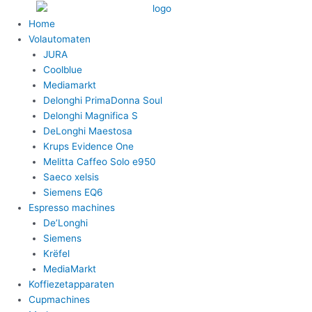
Ga
naar
Home
de
Volautomaten
inhoud
JURA
Coolblue
Mediamarkt
Delonghi PrimaDonna Soul
Delonghi Magnifica S
DeLonghi Maestosa
Krups Evidence One
Melitta Caffeo Solo e950
Saeco xelsis
Siemens EQ6
Espresso machines
De’Longhi
Siemens
Krëfel
MediaMarkt
Koffiezetapparaten
Cupmachines