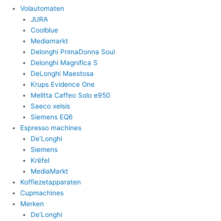
Volautomaten
JURA
Coolblue
Mediamarkt
Delonghi PrimaDonna Soul
Delonghi Magnifica S
DeLonghi Maestosa
Krups Evidence One
Melitta Caffeo Solo e950
Saeco xelsis
Siemens EQ6
Espresso machines
De’Longhi
Siemens
Krëfel
MediaMarkt
Koffiezetapparaten
Cupmachines
Merken
De’Longhi