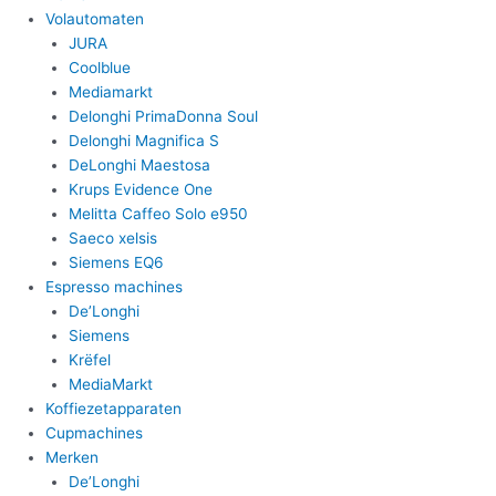
Volautomaten
JURA
Coolblue
Mediamarkt
Delonghi PrimaDonna Soul
Delonghi Magnifica S
DeLonghi Maestosa
Krups Evidence One
Melitta Caffeo Solo e950
Saeco xelsis
Siemens EQ6
Espresso machines
De’Longhi
Siemens
Krëfel
MediaMarkt
Koffiezetapparaten
Cupmachines
Merken
De’Longhi