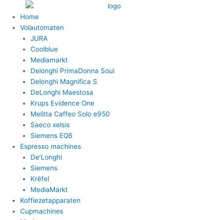
Ga
naar
Home
de
Volautomaten
inhoud
JURA
Coolblue
Mediamarkt
Delonghi PrimaDonna Soul
Delonghi Magnifica S
DeLonghi Maestosa
Krups Evidence One
Melitta Caffeo Solo e950
Saeco xelsis
Siemens EQ6
Espresso machines
De’Longhi
Siemens
Krëfel
MediaMarkt
Koffiezetapparaten
Cupmachines