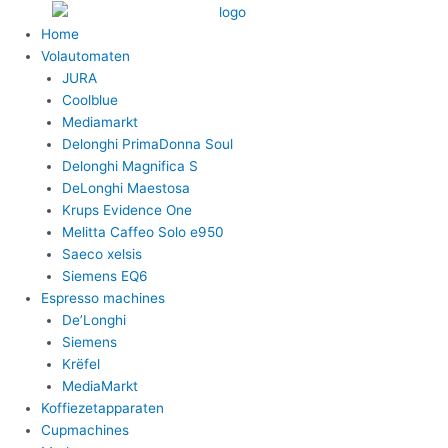
Ga
naar
Home
de
Volautomaten
inhoud
JURA
Coolblue
Mediamarkt
Delonghi PrimaDonna Soul
Delonghi Magnifica S
DeLonghi Maestosa
Krups Evidence One
Melitta Caffeo Solo e950
Saeco xelsis
Siemens EQ6
Espresso machines
De’Longhi
Siemens
Krëfel
MediaMarkt
Koffiezetapparaten
Cupmachines