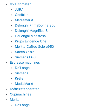
Volautomaten
JURA
Coolblue
Mediamarkt
Delonghi PrimaDonna Soul
Delonghi Magnifica S
DeLonghi Maestosa
Krups Evidence One
Melitta Caffeo Solo e950
Saeco xelsis
Siemens EQ6
Espresso machines
De’Longhi
Siemens
Krëfel
MediaMarkt
Koffiezetapparaten
Cupmachines
Merken
De’Longhi